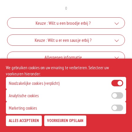
0
Keuze : Wilt u een broodje erbij ?
Broodje
Keuze : Wilt u er een sausje erbij ?
+€0.50
Mayonaise
Allergenen informatie
We gebruiken cookies om uw ervaring te verbeteren. Selecteer uw
+€0.25
Geen aangegeven allergenen.
voorkeuren hieronder:
curry
Noodzakelijke cookies (verplicht)
+€0.30
ketchup
Analytische cookies
Marketing cookies
+€0.30
Satesaus
ALLES ACCEPTEREN
VOORKEUREN OPSLAAN
TOEVOEGEN
+€0.50