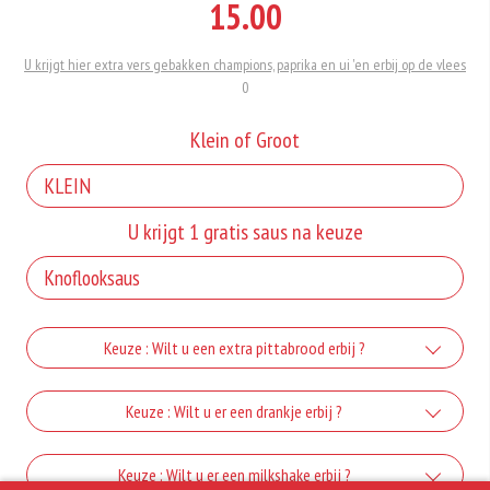
15.00
U krijgt hier extra vers gebakken champions, paprika en ui 'en erbij op de vlees
0
Klein of Groot
U krijgt 1 gratis saus na keuze
Keuze : Wilt u een extra pittabrood erbij ?
1 extra pittabrood
Keuze : Wilt u er een drankje erbij ?
+€1.25
Coca cola 0,33 L
Keuze : Wilt u er een milkshake erbij ?
2 extra pittabrood