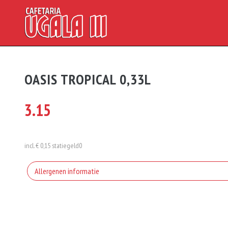
OASIS TROPICAL 0,33L
3.15
incl. € 0,15 statiegeld
0
Allergenen informatie
Geen aangegeven allergenen.