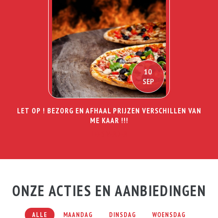
10
SEP
LET OP ! BEZORG EN AFHAAL PRIJZEN VERSCHILLEN VAN
ME KAAR !!!
LEES VERDER
Cafetaria Ugala 3 Deals
ONZE ACTIES EN AANBIEDINGEN
ALLE
MAANDAG
DINSDAG
WOENSDAG