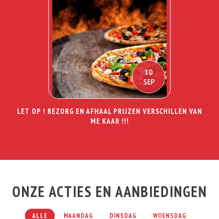
10
SEP
LET OP ! BEZORG EN AFHAAL PRIJZEN VERSCHILLEN VAN
ME KAAR !!!
LEES VERDER
Cafetaria Ugala 3 Deals
ONZE ACTIES EN AANBIEDINGEN
ALLE
MAANDAG
DINSDAG
WOENSDAG