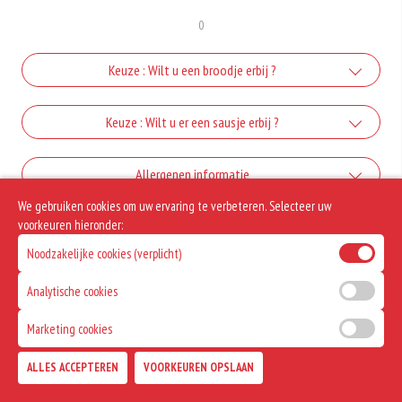
0
Keuze : Wilt u een broodje erbij ?
Broodje
Keuze : Wilt u er een sausje erbij ?
+€0.50
Mayonaise
Allergenen informatie
We gebruiken cookies om uw ervaring te verbeteren. Selecteer uw
+€0.25
Geen aangegeven allergenen.
voorkeuren hieronder:
curry
Noodzakelijke cookies (verplicht)
+€0.30
ketchup
Analytische cookies
Marketing cookies
+€0.30
Satesaus
ALLES ACCEPTEREN
VOORKEUREN OPSLAAN
TOEVOEGEN
+€0.50