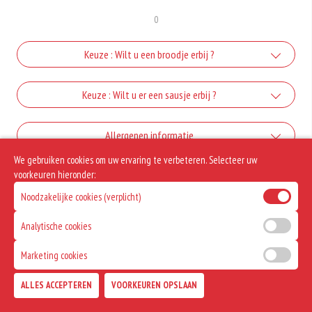
0
Keuze : Wilt u een broodje erbij ?
Broodje
Keuze : Wilt u er een sausje erbij ?
+€0.50
Mayonaise
Allergenen informatie
We gebruiken cookies om uw ervaring te verbeteren. Selecteer uw
+€0.25
Geen aangegeven allergenen.
voorkeuren hieronder:
curry
Noodzakelijke cookies (verplicht)
+€0.30
ketchup
Analytische cookies
Marketing cookies
+€0.30
Satesaus
ALLES ACCEPTEREN
VOORKEUREN OPSLAAN
TOEVOEGEN
+€0.50