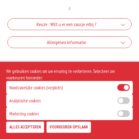
0
Keuze : Wilt u er een sausje erbij ?
Mayonaise
Allergenen informatie
+€0.25
Geen aangegeven allergenen.
curry
We gebruiken cookies om uw ervaring te verbeteren. Selecteer uw
+€0.30
voorkeuren hieronder:
ketchup
Noodzakelijke cookies (verplicht)
+€0.30
Analytische cookies
Satesaus
Marketing cookies
+€0.50
Samurai
ALLES ACCEPTEREN
VOORKEUREN OPSLAAN
TOEVOEGEN
+€0.50