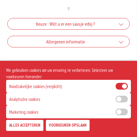
0
Keuze : Wilt u er een sausje erbij ?
Mayonaise
Allergenen informatie
+€0.25
Geen aangegeven allergenen.
curry
We gebruiken cookies om uw ervaring te verbeteren. Selecteer uw
+€0.30
voorkeuren hieronder:
ketchup
Noodzakelijke cookies (verplicht)
+€0.30
Analytische cookies
Satesaus
Marketing cookies
+€0.50
Samurai
ALLES ACCEPTEREN
VOORKEUREN OPSLAAN
TOEVOEGEN
+€0.50