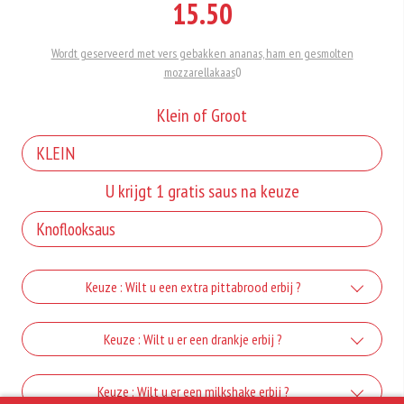
15.50
Wordt geserveerd met vers gebakken ananas, ham en gesmolten
mozzarellakaas
0
Klein of Groot
U krijgt 1 gratis saus na keuze
Keuze : Wilt u een extra pittabrood erbij ?
1 extra pittabrood
Keuze : Wilt u er een drankje erbij ?
+€1.25
Coca cola 0,33 L
Keuze : Wilt u er een milkshake erbij ?
2 extra pittabrood