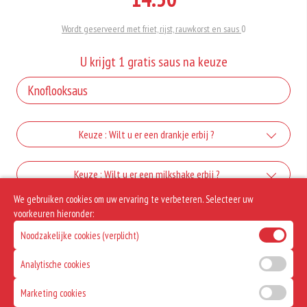
Wordt geserveerd met friet, rijst, rauwkorst en saus
0
U krijgt 1 gratis saus na keuze
Keuze : Wilt u er een drankje erbij ?
Coca cola 0,33 L
Keuze : Wilt u er een milkshake erbij ?
We gebruiken cookies om uw ervaring te verbeteren. Selecteer uw
+€2.65
Vanille
Keuze : Wilt u er slush puppy erbij ?
voorkeuren hieronder:
Fanta orange 0,33 L
Noodzakelijke cookies (verplicht)
+€3.25
+€2.65
klein slush puppy aardbei
Allergenen informatie
Aardbei
Analytische cookies
+€3.00
+€3.25
Geen aangegeven allergenen.
Marketing cookies
klein slush puppy bosbessen
Chocolade