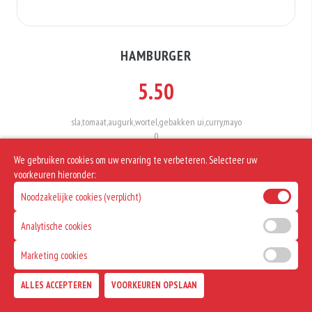
HAMBURGER
5.50
sla,tomaat,augurk,wortel,gebakken ui,curry,mayo
0
We gebruiken cookies om uw ervaring te verbeteren. Selecteer uw
Allergenen informatie
voorkeuren hieronder:
Noodzakelijke cookies (verplicht)
Geen aangegeven allergenen.
Analytische cookies
Marketing cookies
ALLES ACCEPTEREN
VOORKEUREN OPSLAAN
TOEVOEGEN