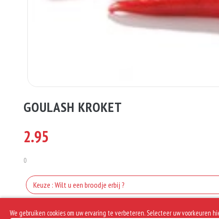
GOULASH KROKET
2.95
0
Keuze : Wilt u een broodje erbij ?
Keuze : Wilt u er een sausje erbij ?
We gebruiken cookies om uw ervaring te verbeteren. Selecteer uw voorkeuren hi