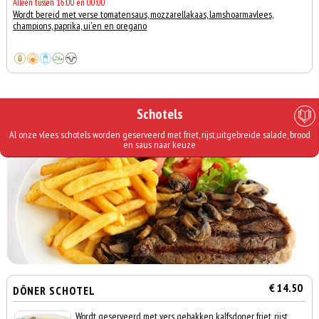
Alleen tussen 16:00 en 00:00
Wordt bereid met verse tomatensaus, mozzarellakaas, lamshoarmavlees,
champions, paprika, ui'en en oregano
Schotels
Al onze vlees schotels worden geserveerd met friet, rijst,uitgebreide salade, brood
en saus naar keuze
€ 14.50
DÖNER SCHOTEL
Wordt geserveerd met vers gebakken kalfsdoner, friet, rijst,