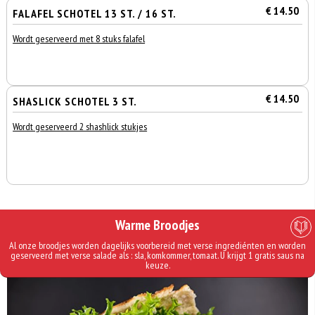
€ 14.50
FALAFEL SCHOTEL 13 ST. / 16 ST.
Wordt geserveerd met 8 stuks falafel
€ 14.50
SHASLICK SCHOTEL 3 ST.
Wordt geserveerd 2 shashlick stukjes
Warme Broodjes
Al onze broodjes worden dagelijks voorbereid met verse ingrediénten en worden
geserveerd met verse salade als : sla, komkommer, tomaat. U krijgt 1 gratis saus na
keuze.