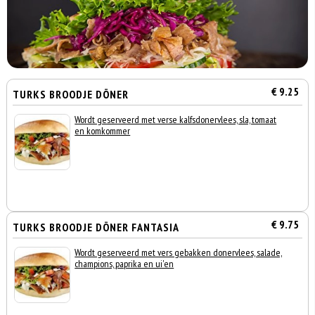
€ 9.25
TURKS BROODJE DÖNER
Wordt geserveerd met verse kalfsdonervlees, sla, tomaat
en komkommer
€ 9.75
TURKS BROODJE DÖNER FANTASIA
Wordt geserveerd met vers gebakken donervlees, salade,
champions, paprika en ui'en