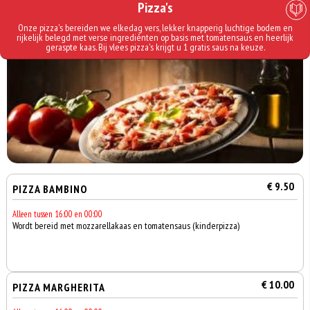
Pizza's
Onze pizza's bereiden we elkedag vers, lekker knapperig luchtige bodem en
rijkelijk belegd met verse ingrediénten op basis met tomatensaus en heerlijk
geraspte kaas. Bij vlees pizza's krijgt u 1 gratis saus na keuze.
€ 9.50
PIZZA BAMBINO
Alleen tussen 16:00 en 00:00
Wordt bereid met mozzarellakaas en tomatensaus (kinderpizza)
€ 10.00
PIZZA MARGHERITA