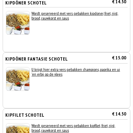
€ 14.50
KIPDÖNER SCHOTEL
Wordt geserveerd met vers gebakken kipdoner, friet, rijst,
brood, rauwkorst en saus
€ 15.00
KIPDÖNER FANTASIE SCHOTEL
U krijgt hier extra vers gebakken champions, paprika en ui
'en erbij op de vlees
€ 14.50
KIPFILET SCHOTEL
Wordt geserveerd met vers gebakken kipfilet, friet, rijst,
brood, rauwkorst en saus