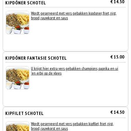
€ 14.50
KIPDÖNER SCHOTEL
Wordt geserveerd met vers gebakken kipdoner, friet, rijst,
brood, rauwkorst en saus
€ 15.00
KIPDÖNER FANTASIE SCHOTEL
U krijgt hier extra vers gebakken champions, paprika en ui
'en erbij op de vlees
€ 14.50
KIPFILET SCHOTEL
Wordt geserveerd met vers gebakken kipfilet, friet, rijst,
brood, rauwkorst en saus