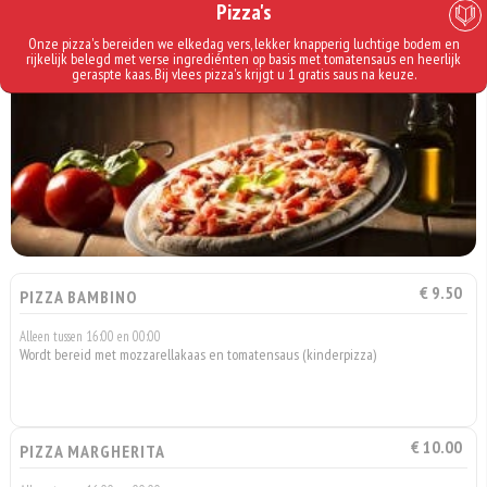
Pizza's
Onze pizza's bereiden we elkedag vers, lekker knapperig luchtige bodem en
rijkelijk belegd met verse ingrediénten op basis met tomatensaus en heerlijk
geraspte kaas. Bij vlees pizza's krijgt u 1 gratis saus na keuze.
€ 9.50
PIZZA BAMBINO
Alleen tussen 16:00 en 00:00
Wordt bereid met mozzarellakaas en tomatensaus (kinderpizza)
€ 10.00
PIZZA MARGHERITA