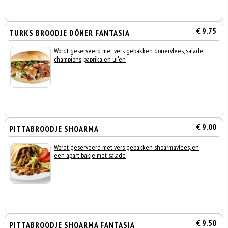
€ 9.75
TURKS BROODJE DÖNER FANTASIA
Wordt geserveerd met vers gebakken donervlees, salade,
champions, paprika en ui'en
€ 9.00
PITTABROODJE SHOARMA
Wordt geserveerd met vers gebakken shoarmavlees, en
een apart bakje met salade
€ 9.50
PITTABROODJE SHOARMA FANTASIA