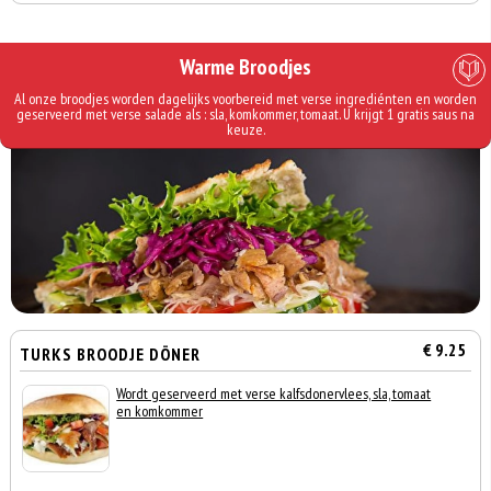
Warme Broodjes
Al onze broodjes worden dagelijks voorbereid met verse ingrediénten en worden
geserveerd met verse salade als : sla, komkommer, tomaat. U krijgt 1 gratis saus na
keuze.
€ 9.25
TURKS BROODJE DÖNER
Wordt geserveerd met verse kalfsdonervlees, sla, tomaat
en komkommer