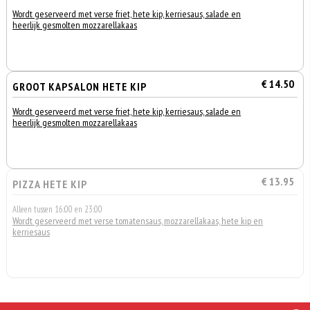
Wordt geserveerd met verse friet, hete kip, kerriesaus, salade en
heerlijk gesmolten mozzarellakaas
€ 14.50
GROOT KAPSALON HETE KIP
Wordt geserveerd met verse friet, hete kip, kerriesaus, salade en
heerlijk gesmolten mozzarellakaas
€ 13.95
PIZZA HETE KIP
Alleen tussen 16:00 en 23:00
Wordt geserveerd met verse tomatensaus, mozzarellakaas, hete kip en
kerriesaus