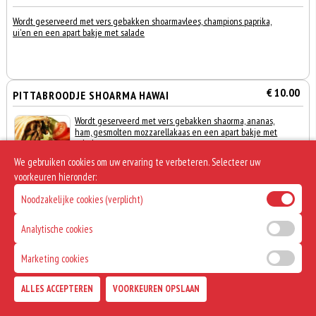
Wordt geserveerd met vers gebakken shoarmavlees, champions paprika,
ui'en en een apart bakje met salade
€ 10.00
PITTABROODJE SHOARMA HAWAI
Wordt geserveerd met vers gebakken shaorma, ananas,
ham, gesmolten mozzarellakaas en een apart bakje met
salade
We gebruiken cookies om uw ervaring te verbeteren. Selecteer uw
voorkeuren hieronder:
Noodzakelijke cookies (verplicht)
€ 9.00
TURKS BROODJE KIPDÖNER
Analytische cookies
Wordt geserveerd met vers gebakken kipdoner en sla,
Marketing cookies
0
komkommer en tomaat
€ 0,00
ALLES ACCEPTEREN
VOORKEUREN OPSLAAN