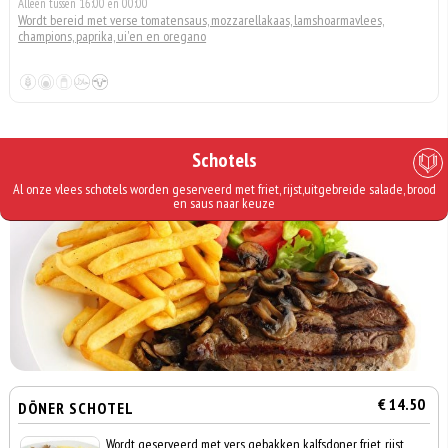
Alleen tussen 16:00 en 00:00
Wordt bereid met verse tomatensaus, mozzarellakaas, lamshoarmavlees,
champions, paprika, ui'en en oregano
Schotels
Al onze vlees schotels worden geserveerd met friet, rijst,uitgebreide salade, brood
en saus naar keuze
€ 14.50
DÖNER SCHOTEL
Wordt geserveerd met vers gebakken kalfsdoner, friet, rijst,