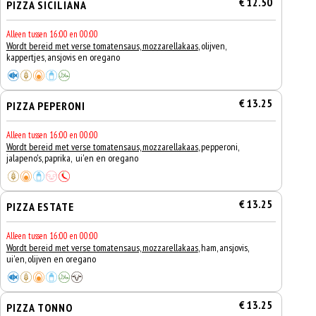
€ 12.50
PIZZA SICILIANA
Alleen tussen 16:00 en 00:00
Wordt bereid met verse tomatensaus, mozzarellakaas
, olijven,
kappertjes, ansjovis en oregano
€ 13.25
PIZZA PEPERONI
Alleen tussen 16:00 en 00:00
Wordt bereid met verse tomatensaus, mozzarellakaas
, pepperoni,
jalapeno's, paprika, ui'en en oregano
€ 13.25
PIZZA ESTATE
Alleen tussen 16:00 en 00:00
Wordt bereid met verse tomatensaus, mozzarellakaas
, ham, ansjovis,
ui'en, olijven en oregano
€ 13.25
PIZZA TONNO