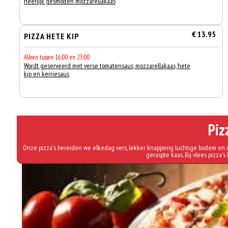
heerlijk gesmolten mozzarellakaas
€ 13.95
PIZZA HETE KIP
Alleen tussen 16:00 en 23:00
Wordt geserveerd met verse tomatensaus, mozzarellakaas, hete
kip en kerriesaus
Piz
Onze pizza's bereiden we elkedag vers, lekker knapperig luchtige bodem en r
geraspte kaas. Bij vlees pizza's 