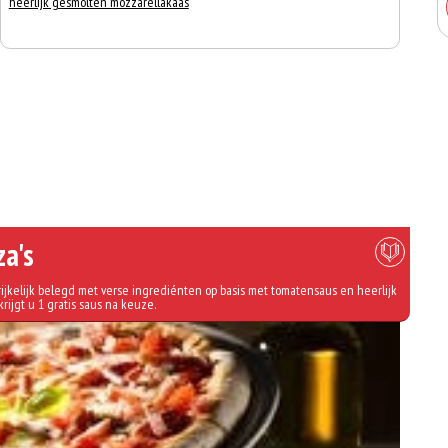
heerlijk gesmolten mozzarellakaas
za's
ijkelijk belegd met verse ingrediénten op basis met tomatensaus en heerlijk
krijgt u 1 gratis saus na keuze.