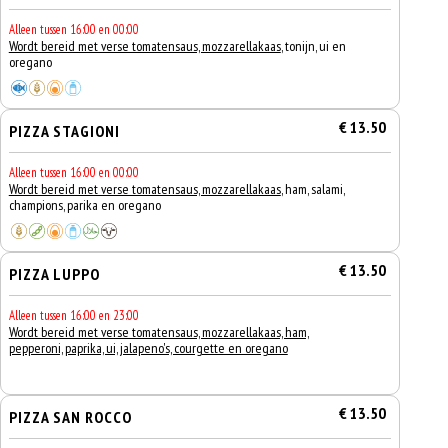
Alleen tussen 16:00 en 00:00
Wordt bereid met verse tomatensaus, mozzarellakaas
, tonijn, ui en
oregano
€ 13.50
PIZZA STAGIONI
Alleen tussen 16:00 en 00:00
Wordt bereid met verse tomatensaus, mozzarellakaas
, ham, salami,
champions, parika en oregano
€ 13.50
PIZZA LUPPO
Alleen tussen 16:00 en 23:00
Wordt bereid met verse tomatensaus, mozzarellakaas, ham,
pepperoni, paprika, ui, jalapeno's, courgette en oregano
€ 13.50
PIZZA SAN ROCCO