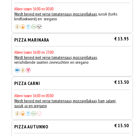
Alleen tussen 16:00 en 00:00
Wordt bereid met verse tomatensaus, mozzarellakaas
, sucuk (turks
knoflookworst) en oregano
€ 13.95
PIZZA MARINARA
Alleen tussen 16:00 en 23:00
Wordt bereid met verse tomatensaus, mozzarellakaas
,
verschillende soorten zeevruchten en oregano
€ 13.50
PIZZA CARNI
Alleen tussen 16:00 en 00:00
Wordt bereid met verse tomatensaus, mozzarellakaas, ham, salami,
sucuk, ui en oregano
€ 13.50
PIZZA AUTUNNO