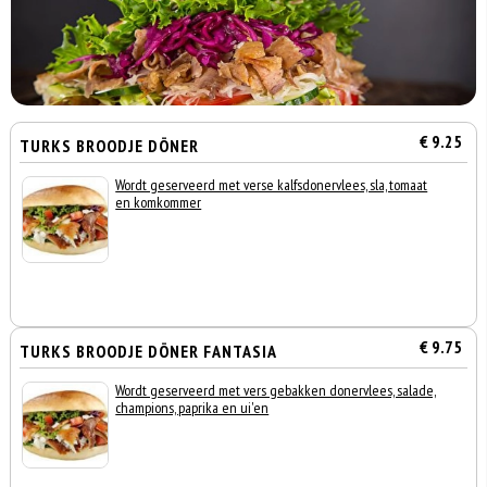
€ 9.25
TURKS BROODJE DÖNER
Wordt geserveerd met verse kalfsdonervlees, sla, tomaat
en komkommer
€ 9.75
TURKS BROODJE DÖNER FANTASIA
Wordt geserveerd met vers gebakken donervlees, salade,
champions, paprika en ui'en