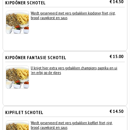
€ 14.50
KIPDÖNER SCHOTEL
Wordt geserveerd met vers gebakken kipdoner, friet, rijst,
brood, rauwkorst en saus
€ 15.00
KIPDÖNER FANTASIE SCHOTEL
U krijgt hier extra vers gebakken champions, paprika en ui
'en erbij op de vlees
€ 14.50
KIPFILET SCHOTEL
Wordt geserveerd met vers gebakken kipfilet, friet, rijst,
brood, rauwkorst en saus