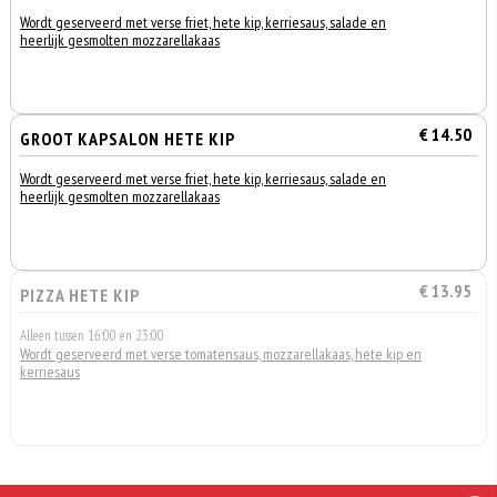
Wordt geserveerd met verse friet, hete kip, kerriesaus, salade en
heerlijk gesmolten mozzarellakaas
€ 14.50
GROOT KAPSALON HETE KIP
Wordt geserveerd met verse friet, hete kip, kerriesaus, salade en
heerlijk gesmolten mozzarellakaas
€ 13.95
PIZZA HETE KIP
Alleen tussen 16:00 en 23:00
Wordt geserveerd met verse tomatensaus, mozzarellakaas, hete kip en
kerriesaus