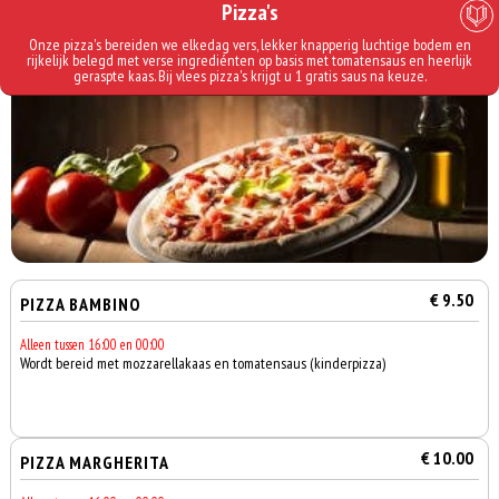
Pizza's
Onze pizza's bereiden we elkedag vers, lekker knapperig luchtige bodem en
rijkelijk belegd met verse ingrediénten op basis met tomatensaus en heerlijk
geraspte kaas. Bij vlees pizza's krijgt u 1 gratis saus na keuze.
€ 9.50
PIZZA BAMBINO
Alleen tussen 16:00 en 00:00
Wordt bereid met mozzarellakaas en tomatensaus (kinderpizza)
€ 10.00
PIZZA MARGHERITA