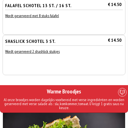
€ 14.50
FALAFEL SCHOTEL 13 ST. / 16 ST.
Wordt geserveerd met 8 stuks falafel
€ 14.50
SHASLICK SCHOTEL 3 ST.
Wordt geserveerd 2 shashlick stukjes
Warme Broodjes
Al onze broodjes worden dagelijks voorbereid met verse ingrediénten en worden
geserveerd met verse salade als : sla, komkommer, tomaat. U krijgt 1 gratis saus na
keuze.