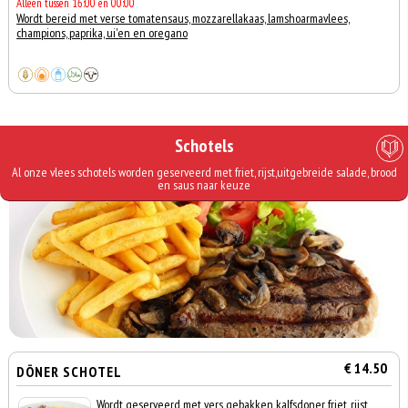
Alleen tussen 16:00 en 00:00
Wordt bereid met verse tomatensaus, mozzarellakaas, lamshoarmavlees,
champions, paprika, ui'en en oregano
Schotels
Al onze vlees schotels worden geserveerd met friet, rijst,uitgebreide salade, brood
en saus naar keuze
€ 14.50
DÖNER SCHOTEL
Wordt geserveerd met vers gebakken kalfsdoner, friet, rijst,