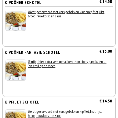
€ 14.50
KIPDÖNER SCHOTEL
Wordt geserveerd met vers gebakken kipdoner, friet, rijst,
brood, rauwkorst en saus
€ 15.00
KIPDÖNER FANTASIE SCHOTEL
U krijgt hier extra vers gebakken champions, paprika en ui
'en erbij op de vlees
€ 14.50
KIPFILET SCHOTEL
Wordt geserveerd met vers gebakken kipfilet, friet, rijst,
brood, rauwkorst en saus