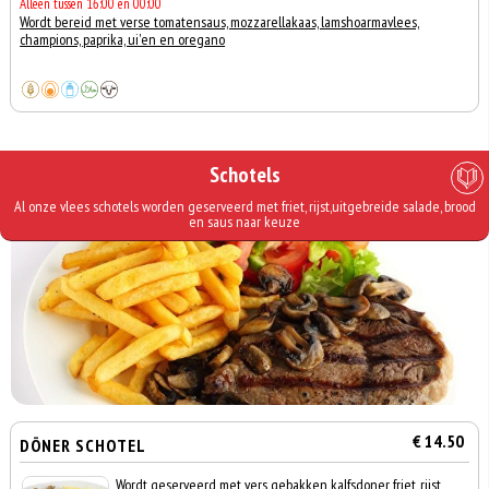
Alleen tussen 16:00 en 00:00
Wordt bereid met verse tomatensaus, mozzarellakaas, lamshoarmavlees,
champions, paprika, ui'en en oregano
Schotels
Al onze vlees schotels worden geserveerd met friet, rijst,uitgebreide salade, brood
en saus naar keuze
€ 14.50
DÖNER SCHOTEL
Wordt geserveerd met vers gebakken kalfsdoner, friet, rijst,