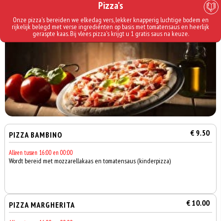
Pizza's
Onze pizza's bereiden we elkedag vers, lekker knapperig luchtige bodem en
rijkelijk belegd met verse ingrediénten op basis met tomatensaus en heerlijk
geraspte kaas. Bij vlees pizza's krijgt u 1 gratis saus na keuze.
€ 9.50
PIZZA BAMBINO
Alleen tussen 16:00 en 00:00
Wordt bereid met mozzarellakaas en tomatensaus (kinderpizza)
€ 10.00
PIZZA MARGHERITA