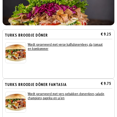
€ 9.25
TURKS BROODJE DÖNER
Wordt geserveerd met verse kalfsdonervlees, sla, tomaat
en komkommer
€ 9.75
TURKS BROODJE DÖNER FANTASIA
Wordt geserveerd met vers gebakken donervlees, salade,
champions, paprika en ui'en