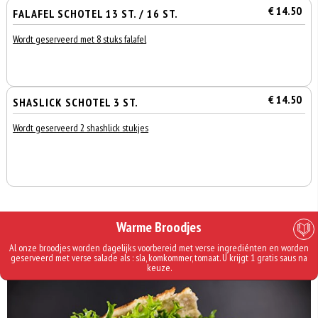
€ 14.50
FALAFEL SCHOTEL 13 ST. / 16 ST.
Wordt geserveerd met 8 stuks falafel
€ 14.50
SHASLICK SCHOTEL 3 ST.
Wordt geserveerd 2 shashlick stukjes
Warme Broodjes
Al onze broodjes worden dagelijks voorbereid met verse ingrediénten en worden
geserveerd met verse salade als : sla, komkommer, tomaat. U krijgt 1 gratis saus na
keuze.