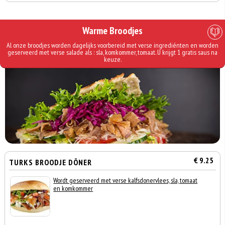
Warme Broodjes
Al onze broodjes worden dagelijks voorbereid met verse ingrediénten en worden
geserveerd met verse salade als : sla, komkommer, tomaat. U krijgt 1 gratis saus na
keuze.
€ 9.25
TURKS BROODJE DÖNER
Wordt geserveerd met verse kalfsdonervlees, sla, tomaat
en komkommer