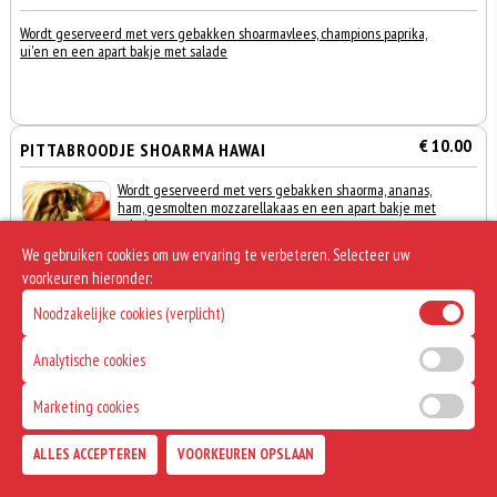
Wordt geserveerd met vers gebakken shoarmavlees, champions paprika,
ui'en en een apart bakje met salade
€ 10.00
PITTABROODJE SHOARMA HAWAI
Wordt geserveerd met vers gebakken shaorma, ananas,
ham, gesmolten mozzarellakaas en een apart bakje met
salade
We gebruiken cookies om uw ervaring te verbeteren. Selecteer uw
voorkeuren hieronder:
Noodzakelijke cookies (verplicht)
€ 9.00
TURKS BROODJE KIPDÖNER
Analytische cookies
Wordt geserveerd met vers gebakken kipdoner en sla,
Marketing cookies
0
komkommer en tomaat
€ 0,00
ALLES ACCEPTEREN
VOORKEUREN OPSLAAN