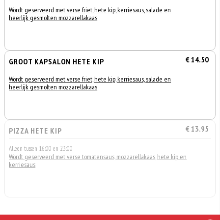
Wordt geserveerd met verse friet, hete kip, kerriesaus, salade en
heerlijk gesmolten mozzarellakaas
€ 14.50
GROOT KAPSALON HETE KIP
Wordt geserveerd met verse friet, hete kip, kerriesaus, salade en
heerlijk gesmolten mozzarellakaas
€ 13.95
PIZZA HETE KIP
Alleen tussen 16:00 en 23:00
Wordt geserveerd met verse tomatensaus, mozzarellakaas, hete kip en
kerriesaus