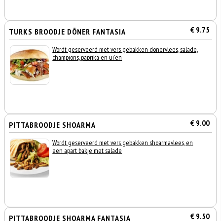
€ 9.75
TURKS BROODJE DÖNER FANTASIA
Wordt geserveerd met vers gebakken donervlees, salade,
champions, paprika en ui'en
€ 9.00
PITTABROODJE SHOARMA
Wordt geserveerd met vers gebakken shoarmavlees, en
een apart bakje met salade
€ 9.50
PITTABROODJE SHOARMA FANTASIA