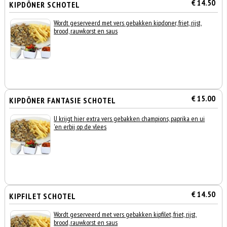
€ 14.50
KIPDÖNER SCHOTEL
Wordt geserveerd met vers gebakken kipdoner, friet, rijst,
brood, rauwkorst en saus
€ 15.00
KIPDÖNER FANTASIE SCHOTEL
U krijgt hier extra vers gebakken champions, paprika en ui
'en erbij op de vlees
€ 14.50
KIPFILET SCHOTEL
Wordt geserveerd met vers gebakken kipfilet, friet, rijst,
brood, rauwkorst en saus