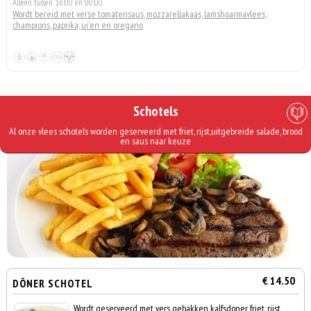
Alleen tussen 16:00 en 00:00
Wordt bereid met verse tomatensaus, mozzarellakaas, lamshoarmavlees,
champions, paprika, ui'en en oregano
Schotels
Al onze vlees schotels worden geserveerd met friet, rijst,uitgebreide salade, brood
en saus naar keuze
€ 14.50
DÖNER SCHOTEL
Wordt geserveerd met vers gebakken kalfsdoner, friet, rijst,