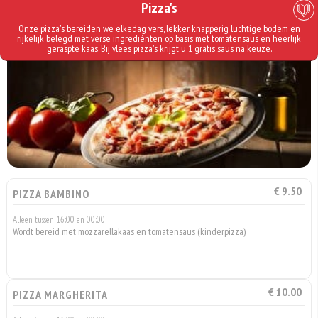
Pizza's
Onze pizza's bereiden we elkedag vers, lekker knapperig luchtige bodem en
rijkelijk belegd met verse ingrediénten op basis met tomatensaus en heerlijk
geraspte kaas. Bij vlees pizza's krijgt u 1 gratis saus na keuze.
€ 9.50
PIZZA BAMBINO
Alleen tussen 16:00 en 00:00
Wordt bereid met mozzarellakaas en tomatensaus (kinderpizza)
€ 10.00
PIZZA MARGHERITA