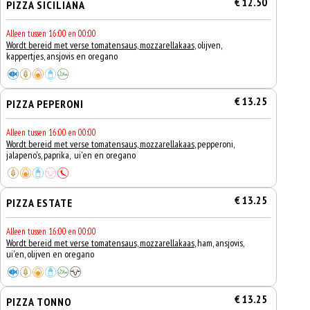
€ 12.50
PIZZA SICILIANA
Alleen tussen 16:00 en 00:00
Wordt bereid met verse tomatensaus, mozzarellakaas
, olijven,
kappertjes, ansjovis en oregano
€ 13.25
PIZZA PEPERONI
Alleen tussen 16:00 en 00:00
Wordt bereid met verse tomatensaus, mozzarellakaas
, pepperoni,
jalapeno's, paprika, ui'en en oregano
€ 13.25
PIZZA ESTATE
Alleen tussen 16:00 en 00:00
Wordt bereid met verse tomatensaus, mozzarellakaas
, ham, ansjovis,
ui'en, olijven en oregano
€ 13.25
PIZZA TONNO