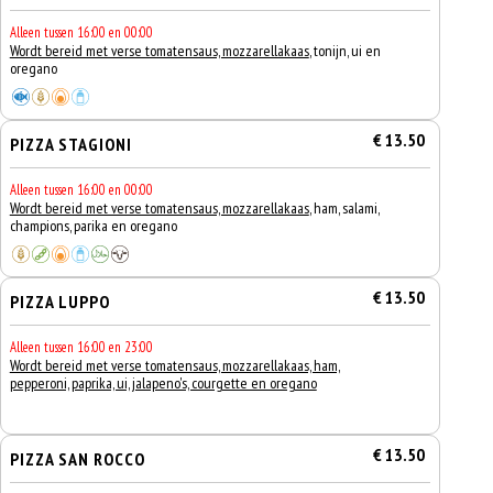
Alleen tussen 16:00 en 00:00
Wordt bereid met verse tomatensaus, mozzarellakaas
, tonijn, ui en
oregano
€ 13.50
PIZZA STAGIONI
Alleen tussen 16:00 en 00:00
Wordt bereid met verse tomatensaus, mozzarellakaas
, ham, salami,
champions, parika en oregano
€ 13.50
PIZZA LUPPO
Alleen tussen 16:00 en 23:00
Wordt bereid met verse tomatensaus, mozzarellakaas, ham,
pepperoni, paprika, ui, jalapeno's, courgette en oregano
€ 13.50
PIZZA SAN ROCCO