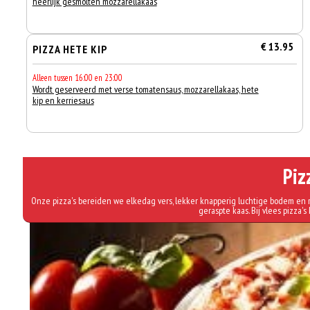
heerlijk gesmolten mozzarellakaas
€ 13.95
PIZZA HETE KIP
Alleen tussen 16:00 en 23:00
Wordt geserveerd met verse tomatensaus, mozzarellakaas, hete
kip en kerriesaus
Piz
Onze pizza's bereiden we elkedag vers, lekker knapperig luchtige bodem en r
geraspte kaas. Bij vlees pizza's 