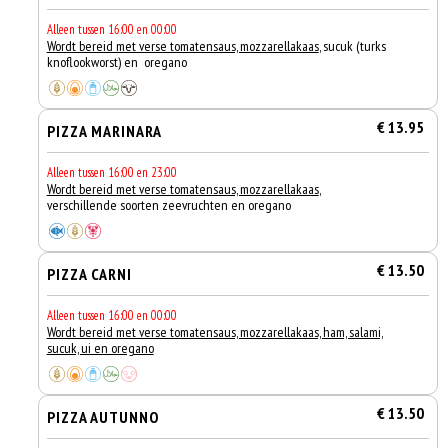
Alleen tussen 16:00 en 00:00
Wordt bereid met verse tomatensaus, mozzarellakaas
, sucuk (turks
knoflookworst) en oregano
€ 13.95
PIZZA MARINARA
Alleen tussen 16:00 en 23:00
Wordt bereid met verse tomatensaus, mozzarellakaas
,
verschillende soorten zeevruchten en oregano
€ 13.50
PIZZA CARNI
Alleen tussen 16:00 en 00:00
Wordt bereid met verse tomatensaus, mozzarellakaas, ham, salami,
sucuk, ui en oregano
€ 13.50
PIZZA AUTUNNO