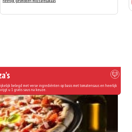
heerlijk gesmolten mozzarellakaas
za's
ijkelijk belegd met verse ingrediénten op basis met tomatensaus en heerlijk
krijgt u 1 gratis saus na keuze.