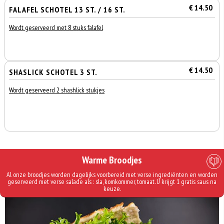
€ 14.50
FALAFEL SCHOTEL 13 ST. / 16 ST.
Wordt geserveerd met 8 stuks falafel
€ 14.50
SHASLICK SCHOTEL 3 ST.
Wordt geserveerd 2 shashlick stukjes
Warme Broodjes
Al onze broodjes worden dagelijks voorbereid met verse ingrediénten en worden
geserveerd met verse salade als : sla, komkommer, tomaat. U krijgt 1 gratis saus na
keuze.