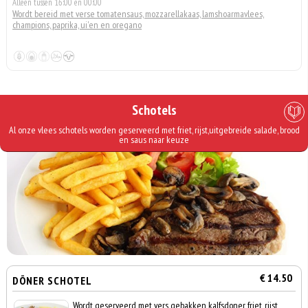
Alleen tussen 16:00 en 00:00
Wordt bereid met verse tomatensaus, mozzarellakaas, lamshoarmavlees,
champions, paprika, ui'en en oregano
Schotels
Al onze vlees schotels worden geserveerd met friet, rijst,uitgebreide salade, brood
en saus naar keuze
€ 14.50
DÖNER SCHOTEL
Wordt geserveerd met vers gebakken kalfsdoner, friet, rijst,