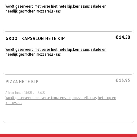
Wordt geserveerd met verse friet, hete kip, kerriesaus, salade en
heerlijk gesmolten mozzarellakaas
€ 14.50
GROOT KAPSALON HETE KIP
Wordt geserveerd met verse friet, hete kip, kerriesaus, salade en
heerlijk gesmolten mozzarellakaas
€ 13.95
PIZZA HETE KIP
Alleen tussen 16:00 en 23:00
Wordt geserveerd met verse tomatensaus, mozzarellakaas, hete kip en
kerriesaus