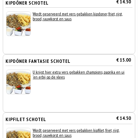
€ 14.50
KIPDÖNER SCHOTEL
Wordt geserveerd met vers gebakken kipdoner, friet, rijst,
brood, rauwkorst en saus
€ 15.00
KIPDÖNER FANTASIE SCHOTEL
U krijgt hier extra vers gebakken champions, paprika en ui
'en erbij op de vlees
€ 14.50
KIPFILET SCHOTEL
Wordt geserveerd met vers gebakken kipfilet, friet, rijst,
brood, rauwkorst en saus