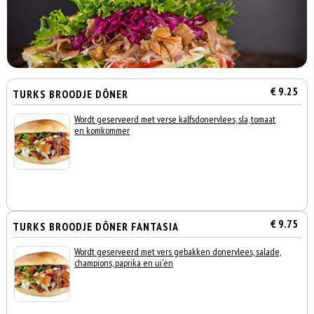
€ 9.25
TURKS BROODJE DÖNER
Wordt geserveerd met verse kalfsdonervlees, sla, tomaat
en komkommer
€ 9.75
TURKS BROODJE DÖNER FANTASIA
Wordt geserveerd met vers gebakken donervlees, salade,
champions, paprika en ui'en