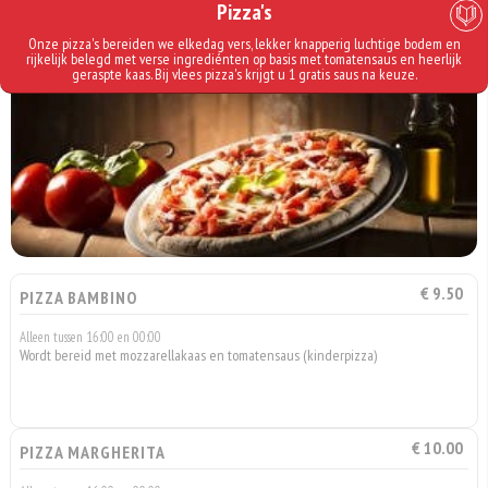
Pizza's
Onze pizza's bereiden we elkedag vers, lekker knapperig luchtige bodem en
rijkelijk belegd met verse ingrediénten op basis met tomatensaus en heerlijk
geraspte kaas. Bij vlees pizza's krijgt u 1 gratis saus na keuze.
€ 9.50
PIZZA BAMBINO
Alleen tussen 16:00 en 00:00
Wordt bereid met mozzarellakaas en tomatensaus (kinderpizza)
€ 10.00
PIZZA MARGHERITA