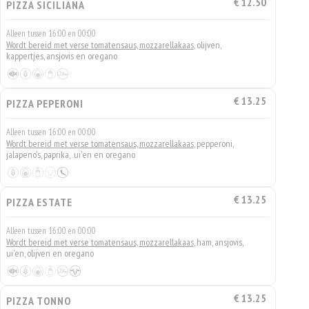
€ 12.50
PIZZA SICILIANA
Alleen tussen 16:00 en 00:00
Wordt bereid met verse tomatensaus, mozzarellakaas
, olijven,
kappertjes, ansjovis en oregano
€ 13.25
PIZZA PEPERONI
Alleen tussen 16:00 en 00:00
Wordt bereid met verse tomatensaus, mozzarellakaas
, pepperoni,
jalapeno's, paprika, ui'en en oregano
€ 13.25
PIZZA ESTATE
Alleen tussen 16:00 en 00:00
Wordt bereid met verse tomatensaus, mozzarellakaas
, ham, ansjovis,
ui'en, olijven en oregano
€ 13.25
PIZZA TONNO