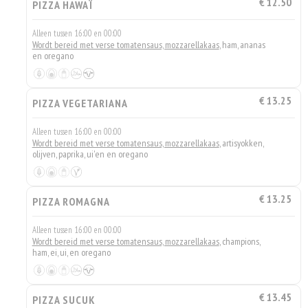
€ 12.50
PIZZA HAWAÏ
Alleen tussen 16:00 en 00:00
Wordt bereid met verse tomatensaus, mozzarellakaas
, ham, ananas
en oregano
€ 13.25
PIZZA VEGETARIANA
Alleen tussen 16:00 en 00:00
Wordt bereid met verse tomatensaus, mozzarellakaas
, artisyokken,
olijven, paprika, ui'en en oregano
€ 13.25
PIZZA ROMAGNA
Alleen tussen 16:00 en 00:00
Wordt bereid met verse tomatensaus, mozzarellakaas
, champions,
ham, ei, ui, en oregano
€ 13.45
PIZZA SUCUK