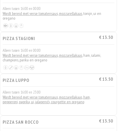
Alleen tussen 16:00 en 00:00
Wordt bereid met verse tomatensaus, mozzarellakaas
, tonijn, ui en
oregano
€ 13.50
PIZZA STAGIONI
Alleen tussen 16:00 en 00:00
Wordt bereid met verse tomatensaus, mozzarellakaas
, ham, salami,
champions, parika en oregano
€ 13.50
PIZZA LUPPO
Alleen tussen 16:00 en 23:00
Wordt bereid met verse tomatensaus, mozzarellakaas, ham,
pepperoni, paprika, ui, jalapeno's, courgette en oregano
€ 13.50
PIZZA SAN ROCCO