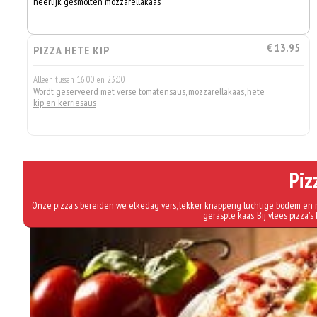
heerlijk gesmolten mozzarellakaas
€ 13.95
PIZZA HETE KIP
Alleen tussen 16:00 en 23:00
Wordt geserveerd met verse tomatensaus, mozzarellakaas, hete
kip en kerriesaus
Piz
Onze pizza's bereiden we elkedag vers, lekker knapperig luchtige bodem en r
geraspte kaas. Bij vlees pizza's 