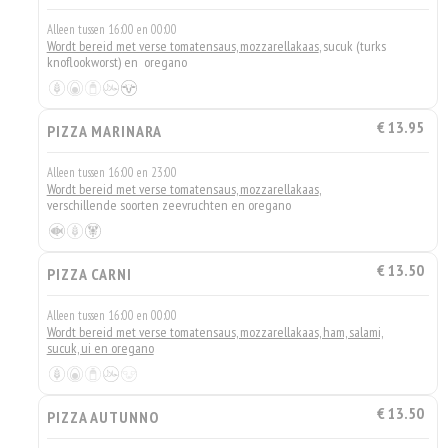
Alleen tussen 16:00 en 00:00
Wordt bereid met verse tomatensaus, mozzarellakaas
, sucuk (turks
knoflookworst) en oregano
€ 13.95
PIZZA MARINARA
Alleen tussen 16:00 en 23:00
Wordt bereid met verse tomatensaus, mozzarellakaas
,
verschillende soorten zeevruchten en oregano
€ 13.50
PIZZA CARNI
Alleen tussen 16:00 en 00:00
Wordt bereid met verse tomatensaus, mozzarellakaas, ham, salami,
sucuk, ui en oregano
€ 13.50
PIZZA AUTUNNO