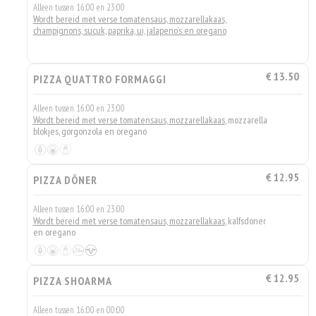
Alleen tussen 16:00 en 23:00
Wordt bereid met verse tomatensaus, mozzarellakaas,
champignons, sucuk, paprika, ui, jalapeno's en oregano
€ 13.50
PIZZA QUATTRO FORMAGGI
Alleen tussen 16:00 en 23:00
Wordt bereid met verse tomatensaus, mozzarellakaas
, mozzarella
blokjes, gorgonzola en oregano
€ 12.95
PIZZA DÖNER
Alleen tussen 16:00 en 23:00
Wordt bereid met verse tomatensaus, mozzarellakaas
, kalfsdoner
en oregano
€ 12.95
PIZZA SHOARMA
Alleen tussen 16:00 en 00:00