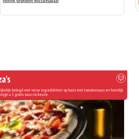
heerlijk gesmolten mozzarellakaas
za's
ijkelijk belegd met verse ingrediénten op basis met tomatensaus en heerlijk
krijgt u 1 gratis saus na keuze.