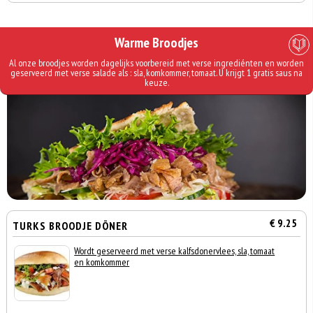
Warme Broodjes
Al onze broodjes worden dagelijks voorbereid met verse ingrediénten en worden
geserveerd met verse salade als : sla, komkommer, tomaat. U krijgt 1 gratis saus na
keuze.
€ 9.25
TURKS BROODJE DÖNER
Wordt geserveerd met verse kalfsdonervlees, sla, tomaat
en komkommer