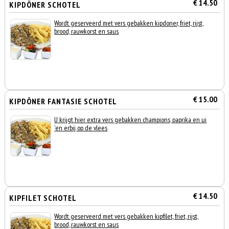
€ 14.50
KIPDÖNER SCHOTEL
Wordt geserveerd met vers gebakken kipdoner, friet, rijst,
brood, rauwkorst en saus
€ 15.00
KIPDÖNER FANTASIE SCHOTEL
U krijgt hier extra vers gebakken champions, paprika en ui
'en erbij op de vlees
€ 14.50
KIPFILET SCHOTEL
Wordt geserveerd met vers gebakken kipfilet, friet, rijst,
brood, rauwkorst en saus