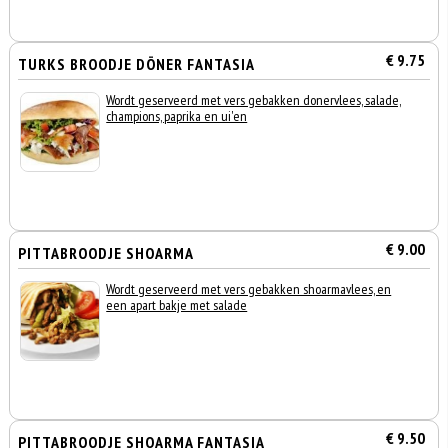
€ 9.75
TURKS BROODJE DÖNER FANTASIA
Wordt geserveerd met vers gebakken donervlees, salade,
champions, paprika en ui'en
€ 9.00
PITTABROODJE SHOARMA
Wordt geserveerd met vers gebakken shoarmavlees, en
een apart bakje met salade
€ 9.50
PITTABROODJE SHOARMA FANTASIA