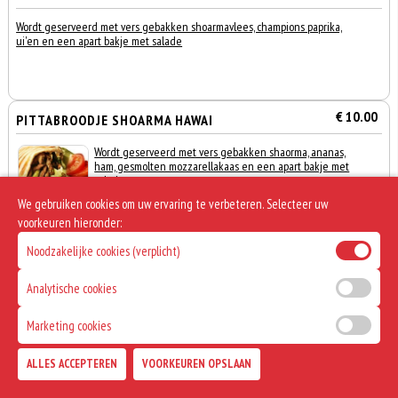
Wordt geserveerd met vers gebakken shoarmavlees, champions paprika,
ui'en en een apart bakje met salade
€ 10.00
PITTABROODJE SHOARMA HAWAI
Wordt geserveerd met vers gebakken shaorma, ananas,
ham, gesmolten mozzarellakaas en een apart bakje met
salade
We gebruiken cookies om uw ervaring te verbeteren. Selecteer uw
voorkeuren hieronder:
Noodzakelijke cookies (verplicht)
€ 9.50
TURKS BROODJE KIPDÖNER FANTASIA
Analytische cookies
Wordt geserveerd met vers gebakken kipdoner, champions,
Marketing cookies
0
paprika en ui'en en salade
€ 0,00
ALLES ACCEPTEREN
VOORKEUREN OPSLAAN