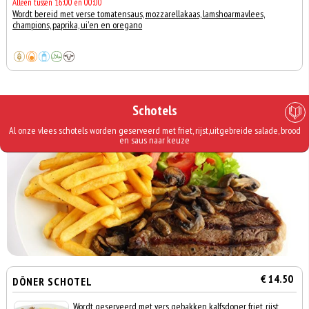
Alleen tussen 16:00 en 00:00
Wordt bereid met verse tomatensaus, mozzarellakaas, lamshoarmavlees,
champions, paprika, ui'en en oregano
Schotels
Al onze vlees schotels worden geserveerd met friet, rijst,uitgebreide salade, brood
en saus naar keuze
€ 14.50
DÖNER SCHOTEL
Wordt geserveerd met vers gebakken kalfsdoner, friet, rijst,