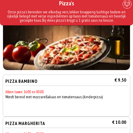
Pizza's
Onze pizza's bereiden we elkedag vers, lekker knapperig luchtige bodem en
rijkelijk belegd met verse ingrediénten op basis met tomatensaus en heerlijk
geraspte kaas. Bij vlees pizza's krijgt u 1 gratis saus na keuze.
€ 9.50
PIZZA BAMBINO
Alleen tussen 16:00 en 00:00
Wordt bereid met mozzarellakaas en tomatensaus (kinderpizza)
€ 10.00
PIZZA MARGHERITA