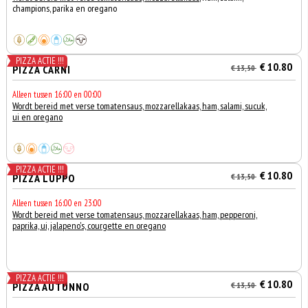
champions, parika en oregano
PIZZA ACTIE !!!
€ 10.80
PIZZA CARNI
€ 13,50
Alleen tussen 16:00 en 00:00
Wordt bereid met verse tomatensaus, mozzarellakaas, ham, salami, sucuk,
ui en oregano
PIZZA ACTIE !!!
€ 10.80
PIZZA LUPPO
€ 13,50
Alleen tussen 16:00 en 23:00
Wordt bereid met verse tomatensaus, mozzarellakaas, ham, pepperoni,
paprika, ui, jalapeno's, courgette en oregano
PIZZA ACTIE !!!
€ 10.80
PIZZA AUTUNNO
€ 13,50