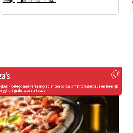
heerlijk gesmolten mozzarellakaas
za's
ijkelijk belegd met verse ingrediénten op basis met tomatensaus en heerlijk
krijgt u 1 gratis saus na keuze.