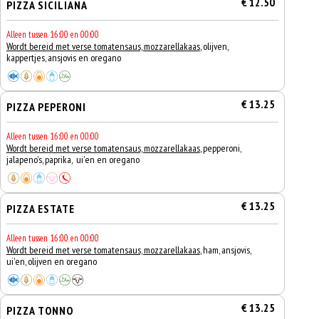
€ 12.50
PIZZA SICILIANA
Alleen tussen 16:00 en 00:00
Wordt bereid met verse tomatensaus, mozzarellakaas
, olijven,
kappertjes, ansjovis en oregano
€ 13.25
PIZZA PEPERONI
Alleen tussen 16:00 en 00:00
Wordt bereid met verse tomatensaus, mozzarellakaas
, pepperoni,
jalapeno's, paprika, ui'en en oregano
€ 13.25
PIZZA ESTATE
Alleen tussen 16:00 en 00:00
Wordt bereid met verse tomatensaus, mozzarellakaas
, ham, ansjovis,
ui'en, olijven en oregano
€ 13.25
PIZZA TONNO