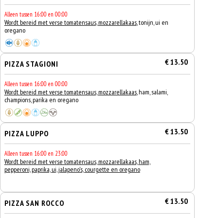
Alleen tussen 16:00 en 00:00
Wordt bereid met verse tomatensaus, mozzarellakaas
, tonijn, ui en
oregano
€ 13.50
PIZZA STAGIONI
Alleen tussen 16:00 en 00:00
Wordt bereid met verse tomatensaus, mozzarellakaas
, ham, salami,
champions, parika en oregano
€ 13.50
PIZZA LUPPO
Alleen tussen 16:00 en 23:00
Wordt bereid met verse tomatensaus, mozzarellakaas, ham,
pepperoni, paprika, ui, jalapeno's, courgette en oregano
€ 13.50
PIZZA SAN ROCCO