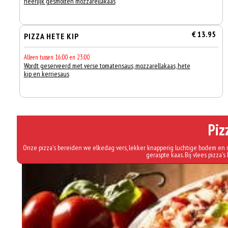
heerlijk gesmolten mozzarellakaas
€ 13.95
PIZZA HETE KIP
Alleen tussen 16:00 en 23:00
Wordt geserveerd met verse tomatensaus, mozzarellakaas, hete
kip en kerriesaus
Piz
Onze pizza's bereiden we elkedag vers, lekker knapperig luchtige bodem en r
geraspte kaas. Bij vlees pizza's 