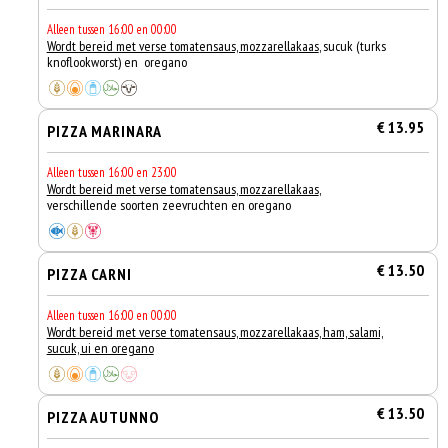
Alleen tussen 16:00 en 00:00
Wordt bereid met verse tomatensaus, mozzarellakaas
, sucuk (turks
knoflookworst) en oregano
€ 13.95
PIZZA MARINARA
Alleen tussen 16:00 en 23:00
Wordt bereid met verse tomatensaus, mozzarellakaas
,
verschillende soorten zeevruchten en oregano
€ 13.50
PIZZA CARNI
Alleen tussen 16:00 en 00:00
Wordt bereid met verse tomatensaus, mozzarellakaas, ham, salami,
sucuk, ui en oregano
€ 13.50
PIZZA AUTUNNO