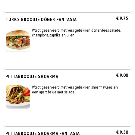
€ 9.75
TURKS BROODJE DÖNER FANTASIA
Wordt geserveerd met vers gebakken donervlees, salade,
champions, paprika en ui'en
€ 9.00
PITTABROODJE SHOARMA
Wordt geserveerd met vers gebakken shoarmavlees, en
een apart bakje met salade
€ 9.50
PITTABROODJE SHOARMA FANTASIA