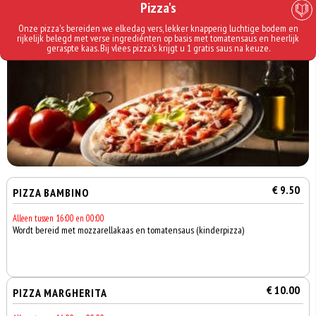
Pizza's
Onze pizza's bereiden we elkedag vers, lekker knapperig luchtige bodem en
rijkelijk belegd met verse ingrediénten op basis met tomatensaus en heerlijk
geraspte kaas. Bij vlees pizza's krijgt u 1 gratis saus na keuze.
€ 9.50
PIZZA BAMBINO
Alleen tussen 16:00 en 00:00
Wordt bereid met mozzarellakaas en tomatensaus (kinderpizza)
€ 10.00
PIZZA MARGHERITA