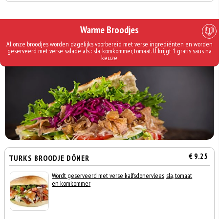
Warme Broodjes
Al onze broodjes worden dagelijks voorbereid met verse ingrediénten en worden
geserveerd met verse salade als : sla, komkommer, tomaat. U krijgt 1 gratis saus na
keuze.
€ 9.25
TURKS BROODJE DÖNER
Wordt geserveerd met verse kalfsdonervlees, sla, tomaat
en komkommer