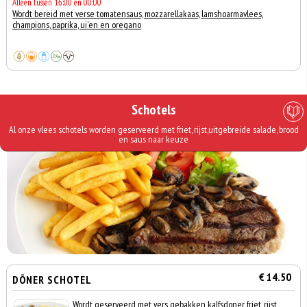
Alleen tussen 16:00 en 00:00
Wordt bereid met verse tomatensaus, mozzarellakaas, lamshoarmavlees,
champions, paprika, ui'en en oregano
Schotels
Al onze vlees schotels worden geserveerd met friet, rijst,uitgebreide salade, brood
en saus naar keuze
€ 14.50
DÖNER SCHOTEL
Wordt geserveerd met vers gebakken kalfsdoner, friet, rijst,