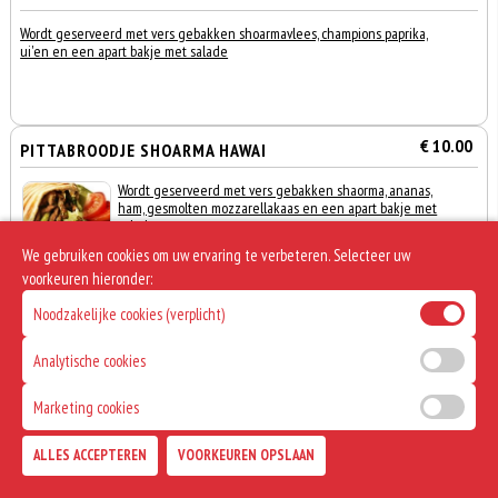
Wordt geserveerd met vers gebakken shoarmavlees, champions paprika,
ui'en en een apart bakje met salade
€ 10.00
PITTABROODJE SHOARMA HAWAI
Wordt geserveerd met vers gebakken shaorma, ananas,
ham, gesmolten mozzarellakaas en een apart bakje met
salade
We gebruiken cookies om uw ervaring te verbeteren. Selecteer uw
voorkeuren hieronder:
Noodzakelijke cookies (verplicht)
€ 9.00
TURKS BROODJE KIPDÖNER
Analytische cookies
Wordt geserveerd met vers gebakken kipdoner en sla,
Marketing cookies
0
komkommer en tomaat
€ 0,00
ALLES ACCEPTEREN
VOORKEUREN OPSLAAN