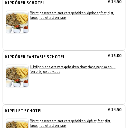
€ 14.50
KIPDÖNER SCHOTEL
Wordt geserveerd met vers gebakken kipdoner, friet, rijst,
brood, rauwkorst en saus
€ 15.00
KIPDÖNER FANTASIE SCHOTEL
U krijgt hier extra vers gebakken champions, paprika en ui
'en erbij op de vlees
€ 14.50
KIPFILET SCHOTEL
Wordt geserveerd met vers gebakken kipfilet, friet, rijst,
brood, rauwkorst en saus